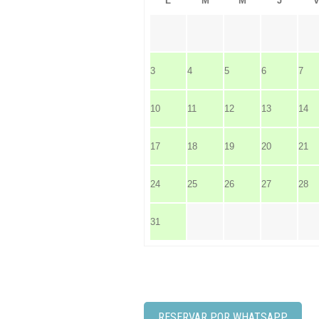
L
M
M
J
3
4
5
6
7
10
11
12
13
14
17
18
19
20
21
24
25
26
27
28
31
RESERVAR POR WHATSAPP