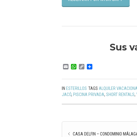
Sus v
Email
WhatsApp
Copy
Compartir
Link
IN
ESTERILLOS
TAGS
ALQUILER VACACION
JACÓ
,
PISCINA PRIVADA
,
SHORT RENTALS
,
CASA DELFIN – CONDOMINIO MÁLA