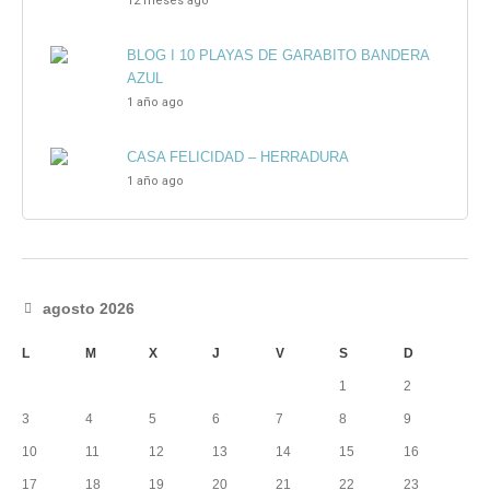
12 meses ago
BLOG I 10 PLAYAS DE GARABITO BANDERA
AZUL
1 año ago
CASA FELICIDAD – HERRADURA
1 año ago
agosto 2026
L
M
X
J
V
S
D
1
2
3
4
5
6
7
8
9
10
11
12
13
14
15
16
17
18
19
20
21
22
23