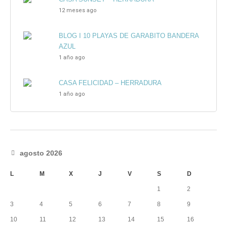
12 meses ago
BLOG I 10 PLAYAS DE GARABITO BANDERA
AZUL
1 año ago
CASA FELICIDAD – HERRADURA
1 año ago
agosto 2026
L
M
X
J
V
S
D
1
2
3
4
5
6
7
8
9
10
11
12
13
14
15
16