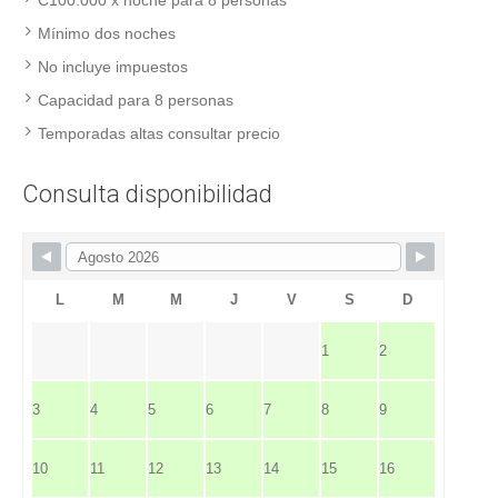
C100.000 x noche para 8 personas
Mínimo dos noches
No incluye impuestos
Capacidad para 8 personas
Temporadas altas consultar precio
Consulta disponibilidad
L
M
M
J
V
S
D
1
2
3
4
5
6
7
8
9
10
11
12
13
14
15
16