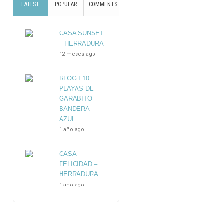
LATEST
POPULAR
COMMENTS
CASA SUNSET
– HERRADURA
12 meses ago
BLOG I 10
PLAYAS DE
GARABITO
BANDERA
AZUL
1 año ago
CASA
FELICIDAD –
HERRADURA
1 año ago