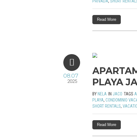
PRIVADA
,
SHORT RENTAL
Read More
APARTAM
08.07
PLAYA J
2025
BY
NELA
IN
JACO
TAGS
A
PLAYA
,
CONDOMINIO VAC
SHORT RENTALS
,
VACATI
Read More