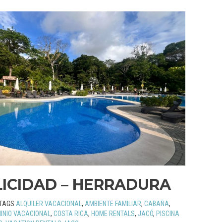
LICIDAD – HERRADURA
TAGS
ALQUILER VACACIONAL
,
AMBIENTE FAMILIAR
,
CABAÑA
,
INIO VACACIONAL
,
COSTA RICA
,
HOME RENTALS
,
JACÓ
,
PISCINA