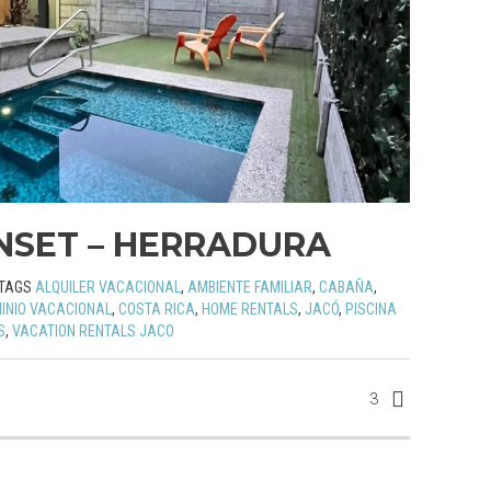
NSET – HERRADURA
TAGS
ALQUILER VACACIONAL
,
AMBIENTE FAMILIAR
,
CABAÑA
,
INIO VACACIONAL
,
COSTA RICA
,
HOME RENTALS
,
JACÓ
,
PISCINA
S
,
VACATION RENTALS JACO
3