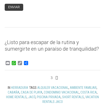
¿Listo para escapar de la rutina y
sumergirte en un paraíso de tranquilidad?
Email
WhatsApp
Copy
Compartir
Link
3
IN
HERRADURA
TAGS
ALQUILER VACACIONAL
,
AMBIENTE FAMILIAR
,
CABAÑA
,
CASA DE PLAYA
,
CONDOMINIO VACACIONAL
,
COSTA RICA
,
HOME RENTALS
,
JACÓ
,
PISCINA PRIVADA
,
SHORT RENTALS
,
VACATION
RENTALS JACO