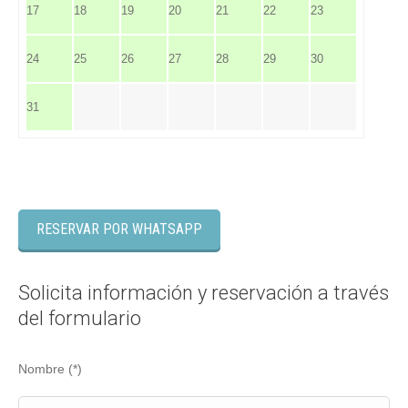
17
18
19
20
21
22
23
24
25
26
27
28
29
30
31
RESERVAR POR WHATSAPP
Solicita información y reservación a través
del formulario
Nombre (*)