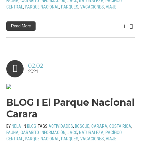
FAUNA
,
GARABITO
,
INFORMACIÓN
,
JACÓ
,
NATURALEZA
,
PACÍFICO
CENTRAL
,
PARQUE NACIONAL
,
PARQUES
,
VACACIONES
,
VIAJE
Read More
1
02.02
2024
BLOG I El Parque Nacional
Carara
BY
NELA
IN
BLOG
TAGS
ACTIVIDADES
,
BOSQUE
,
CARARA
,
COSTA RICA
,
FAUNA
,
GARABITO
,
INFORMACIÓN
,
JACÓ
,
NATURALEZA
,
PACÍFICO
CENTRAL
,
PARQUE NACIONAL
,
PARQUES
,
VACACIONES
,
VIAJE