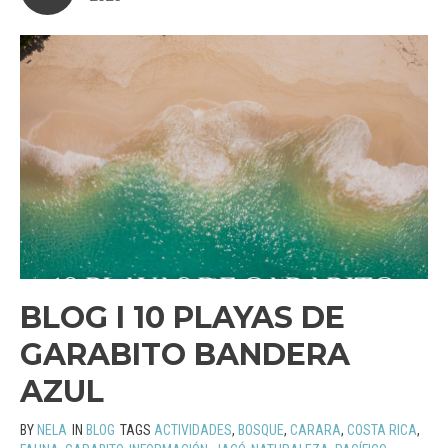
BLOG I 10 PLAYAS DE
GARABITO BANDERA
AZUL
BY
NELA
IN
BLOG
TAGS
ACTIVIDADES
,
BOSQUE
,
CARARA
,
COSTA RICA
,