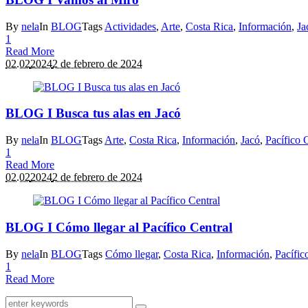
By
nela
In
BLOG
Tags
Actividades
,
Arte
,
Costa Rica
,
Información
,
Ja
1
Read More
02.02
2024
2 de febrero de 2024
BLOG I Busca tus alas en Jacó
By
nela
In
BLOG
Tags
Arte
,
Costa Rica
,
Información
,
Jacó
,
Pacífico 
1
Read More
02.02
2024
2 de febrero de 2024
BLOG I Cómo llegar al Pacífico Central
By
nela
In
BLOG
Tags
Cómo llegar
,
Costa Rica
,
Información
,
Pacífic
1
Read More