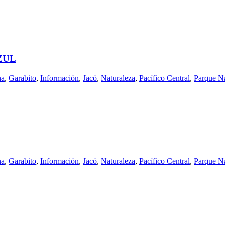
ZUL
na
,
Garabito
,
Información
,
Jacó
,
Naturaleza
,
Pacífico Central
,
Parque N
na
,
Garabito
,
Información
,
Jacó
,
Naturaleza
,
Pacífico Central
,
Parque N