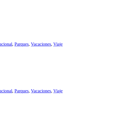
acional
,
Parques
,
Vacaciones
,
Viaje
acional
,
Parques
,
Vacaciones
,
Viaje