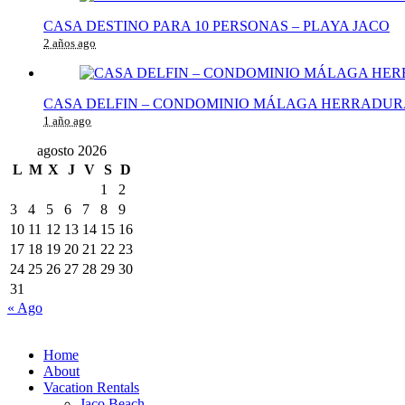
CASA DESTINO PARA 10 PERSONAS – PLAYA JACO
2 años ago
CASA DELFIN – CONDOMINIO MÁLAGA HERRADUR
1 año ago
agosto 2026
L
M
X
J
V
S
D
1
2
3
4
5
6
7
8
9
10
11
12
13
14
15
16
17
18
19
20
21
22
23
24
25
26
27
28
29
30
31
« Ago
Home
About
Vacation Rentals
Jaco Beach