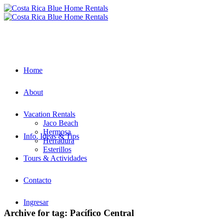
Home
About
pp
Vacation Rentals
Jaco Beach
Hermosa
ir
Info, Ideas & Tips
Herradura
Esterillos
Tours & Actividades
Contacto
Ingresar
Archive for tag: Pacífico Central