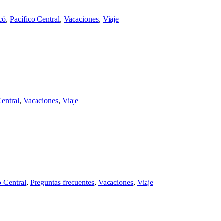
có
,
Pacífico Central
,
Vacaciones
,
Viaje
Central
,
Vacaciones
,
Viaje
o Central
,
Preguntas frecuentes
,
Vacaciones
,
Viaje