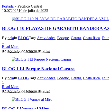
Portada
»
Pacífico Central
10.07
2025
10 de julio de 2025
BLOG I 10 PLAYAS DE GARABITO BANDERA A
By
nela
In
BLOG
Tags
Actividades
,
Bosque
,
Carara
,
Costa Rica
,
Fau
1
Read More
02.02
2024
2 de febrero de 2024
BLOG I El Parque Nacional Carara
By
nela
In
BLOG
Tags
Actividades
,
Bosque
,
Carara
,
Costa Rica
,
Fau
1
Read More
02.02
2024
2 de febrero de 2024
BLOG I Vamos al Miro